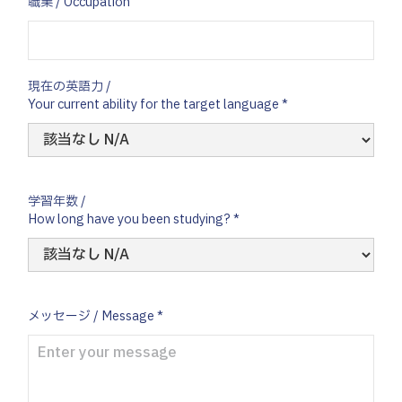
職業 / Occupation
現在の英語力 /
Your current ability for the target language *
学習年数 /
How long have you been studying? *
メッセージ / Message *