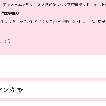
タート！英語×日本語ミックスで世界をつなぐ新感覚ポッドキャス
東洋医学便り
生による、からだにやさしいTipsを掲載！初回は、「5月病予防
ル！👇
ンガ ✨