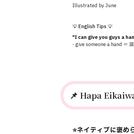
Illustrated by June
💡 English Tips 💡
"I can give you gu
- give someone a ha
📌 Hapa Eikaiw
⭐️ネイティブに褒