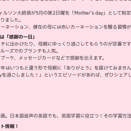
ィルソン大統領が5月の第2日曜を「Mother's day」として
まりました。
カーネーション、健在の母には赤いカーネーションを贈る習慣が
Dayは「感謝の一日」
ンチに出かけたり、母親にゆっくり過ごしてもらうのが定番です
クルーズでのブランチも人気。
のブーケ、メッセージカードなどで感謝を伝えます。
年はいつもと違う形で母親に「ありがとう」を届けてみません
s Dayを過ごしました！」というエピソードがあれば、ぜひシェア
画。日本語音声の英語でも、英語学習に役立つ！その学習方法
スト情報！