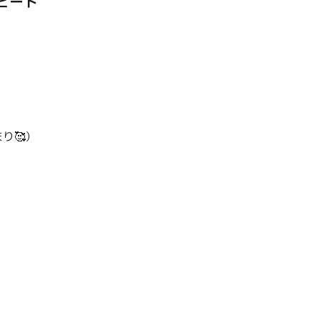
ピート
り🥰）