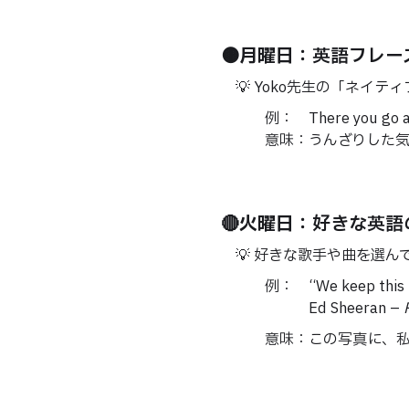
🟤
月曜日
：英語フレー
💡 Yoko先生の「ネイ
例： There you go ag
意味：うんざりした気持
🔴
火曜日
：好きな英語
💡 好きな歌手や曲を選ん
例： “We keep this love 
Ed Sheeran –
意味：この写真に、私た