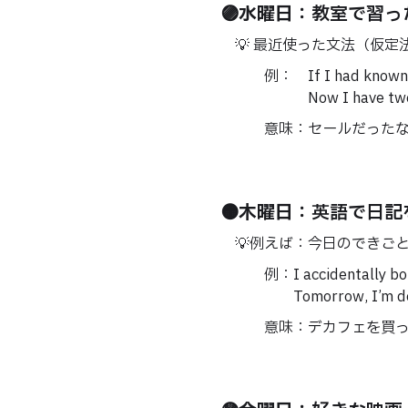
🟣
水曜日
：教室で習っ
💡 最近使った文法（仮定
例： If I had known there 
Now I have two of the 
意味：セールだったなんて
🟠
木曜日
：英語で日記
💡例えば：今日のできごと
例：I accidentally bought 
Tomorrow, I’m double
意味：デカフェを買