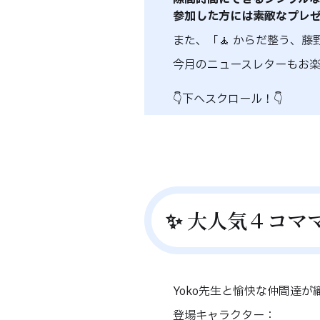
参加した方には素敵なプレゼ
また、「🧘 からだ整う、藤
今月のニュースレターもお
👇下へスクロール！👇
✨ 大人気４コママ
Yoko先生と愉快な仲間達
登場キャラクター：