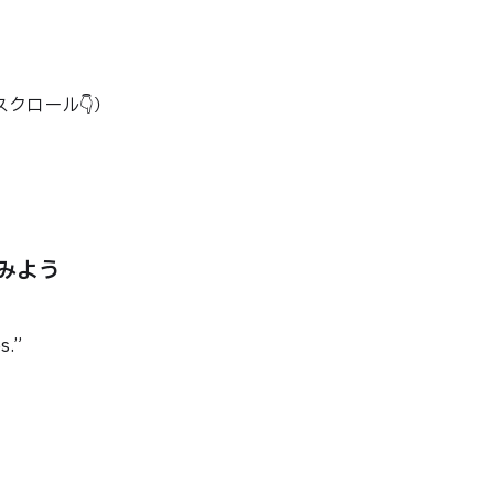
クロール👇）
みよう
ves.”