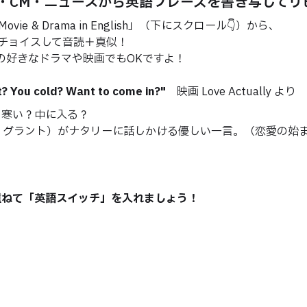
・CM・ニュースから英語フレーズを書き写してリ
vie & Drama in English」（下にスクロール👇）から、
ョイスして音読＋真似！
好きなドラマや映画でもOKですよ！
ht? You cold? Want to come in?"
映画 Love Actually より
い？中に入る？
ント）がナタリーに話しかける優しい一言。（恋愛の始ま
重ねて「英語スイッチ」を入れましょう！