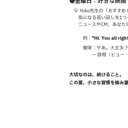
🟡
金曜日
：好きな映画
💡 Yoko先生の「おすすめ Mo
気になる言い回しを1つチ
ニュースやCM、あなたの
例：
"Hi. You all rig
意味：やあ。大丈夫？寒
— 首相（ヒュー・グラ
大切なのは、続けること。
この夏、小さな習慣を積み